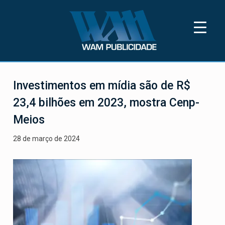
Skip
to
content
Wam Publicidade
Wam Publicidade está a 35 anos
disponibilizando os melhores pontos OOH
Investimentos em mídia são de R$
do Rio de Janeiro para a sua marca
23,4 bilhões em 2023, mostra Cenp-
Meios
28 de março de 2024