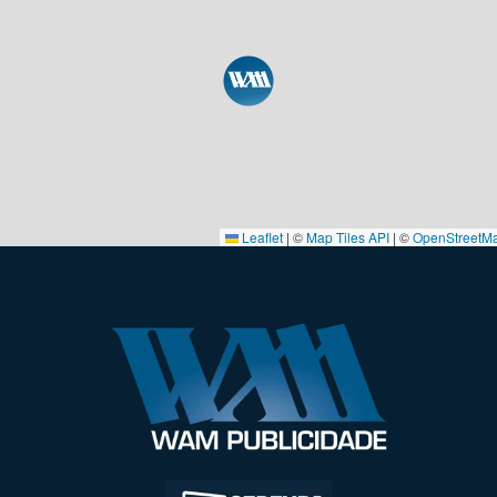
Leaflet
|
©
Map Tiles API
| ©
OpenStreetM