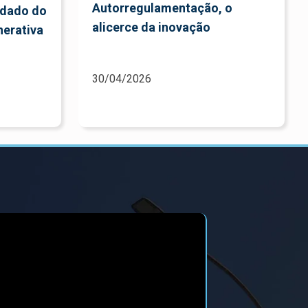
Autorregulamentação, o
idado do
alicerce da inovação
erativa
30/04/2026