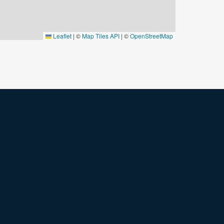
Leaflet
|
©
Map Tiles API
| ©
OpenStreetMap