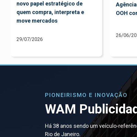
novo papel estratégico de
Agência
quem compra, interpreta e
OOH com
move mercados
26/06/20
29/07/2026
PIONEIRISMO E INOVAÇÃO
WAM Publicida
Há 38 anos sendo um veículo-referê
Rio de Janeiro.