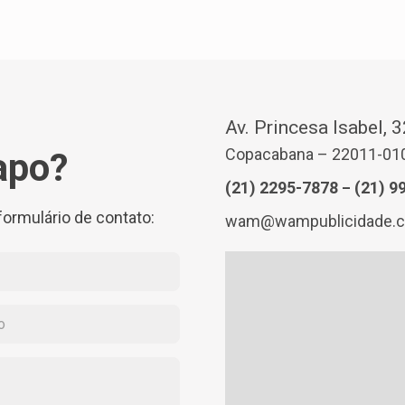
Av. Princesa Isabel, 
Copacabana – 22011-010 
apo?
(21) 2295-7878
(21) 9
–
formulário de contato:
wam@wampublicidade.c