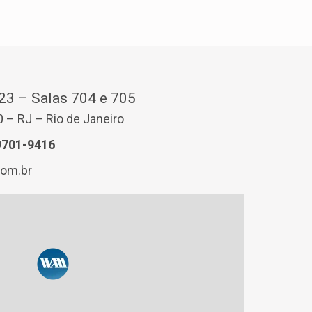
323 – Salas 704 e 705
– RJ – Rio de Janeiro
9701-9416
om.br