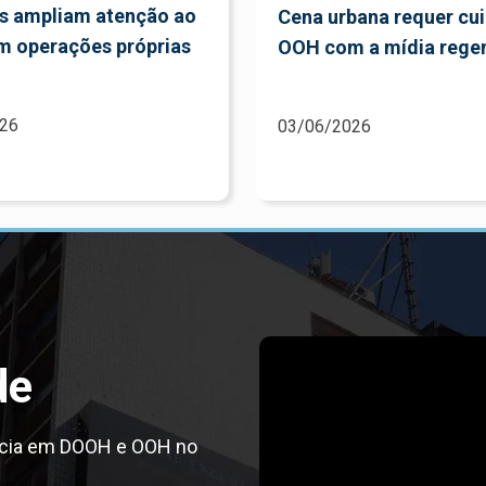
s ampliam atenção ao
Cena urbana requer cu
 operações próprias
OOH com a mídia regen
26
03/06/2026
de
ncia em DOOH e OOH no