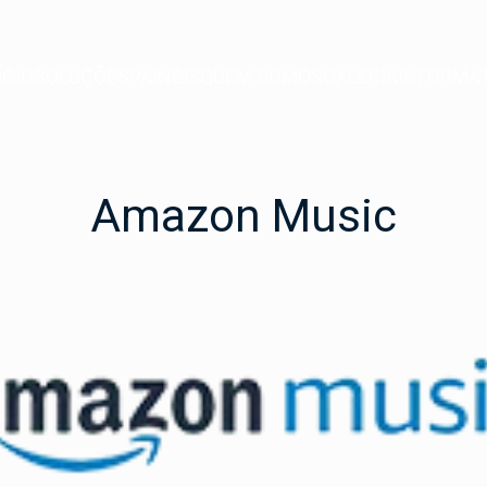
ÍCIO
SOLUÇÕES
PAINÉIS
QUEM SOMOS
GALERIA
INFORMA
ores pontos OOH do Rio de Janeiro para a sua marca
Amazon Music