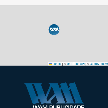
Leaflet
|
©
Map Tiles API
| ©
OpenStreetM