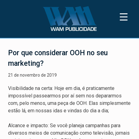
Skip
to
content
Wam Publicidade
Wam Publicidade está a 35 anos
disponibilizando os melhores pontos OOH
Por que considerar OOH no seu
do Rio de Janeiro para a sua marca
marketing?
21 de novembro de 2019
Visibilidade na certa: Hoje em dia, é praticamente
impossível passearmos por aí sem nos depararmos
com, pelo menos, uma peça de OOH. Elas simplesmente
estão lá, em nossas idas e vindas do dia a dia;
Alcance e impacto: Se você planeja campanhas para
diversos meios de comunicação como televisão, jornais