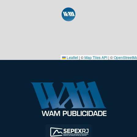
Leaflet
|
©
Map Tiles API
| ©
OpenStreetM