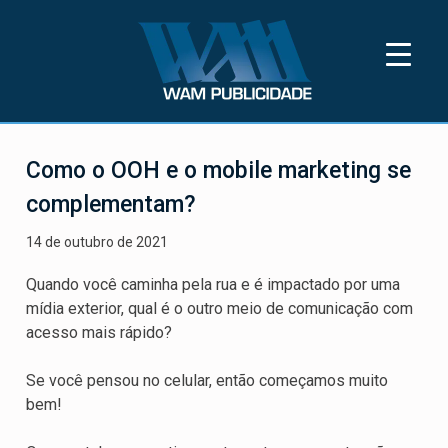
Skip
to
content
Wam Publicidade
Wam Publicidade está a 35 anos
disponibilizando os melhores pontos OOH
Como o OOH e o mobile marketing se
do Rio de Janeiro para a sua marca
complementam?
14 de outubro de 2021
Quando você caminha pela rua e é impactado por uma
mídia exterior, qual é o outro meio de comunicação com
acesso mais rápido?
Se você pensou no celular, então começamos muito
bem!