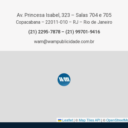
Av. Princesa Isabel, 323 – Salas 704 e 705
Copacabana – 22011-010 – RJ – Rio de Janeiro
(21) 2295-7878
–
(21) 99701-9416
wam@wampublicidade.com.br
Leaflet
|
©
Map Tiles API
| ©
OpenStreetM