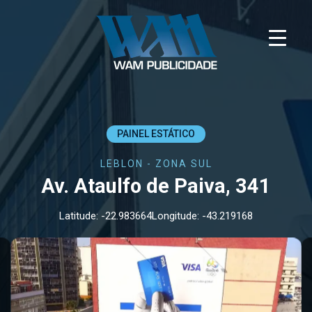
Skip
to
content
Wam Publicidade
Wam Publicidade está a 35 anos
disponibilizando os melhores pontos OOH
do Rio de Janeiro para a sua marca
PAINEL ESTÁTICO
LEBLON - ZONA SUL
Av. Ataulfo de Paiva, 341
Latitude: -22.983664
Longitude: -43.219168