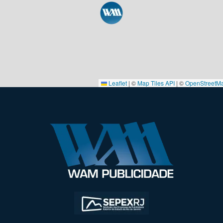
Leaflet
|
©
Map Tiles API
| ©
OpenStreetM