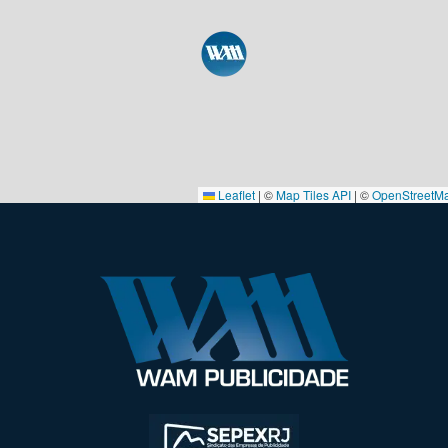
Leaflet
|
©
Map Tiles API
| ©
OpenStreetM