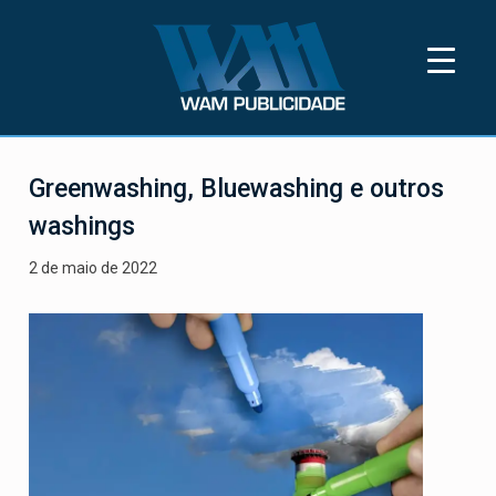
Skip
to
content
Wam Publicidade
Wam Publicidade está a 35 anos
disponibilizando os melhores pontos OOH
Greenwashing, Bluewashing e outros
do Rio de Janeiro para a sua marca
washings
2 de maio de 2022